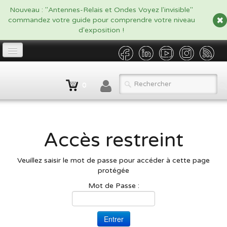
google.com, pub-5479908916438170, DIRECT, f08c47fec0942fa0
Nouveau : "Antennes-Relais et Ondes Voyez l'invisible"
commandez votre guide pour comprendre votre niveau
d'exposition !
Accueil
0
Propriétaire
▼
Opérateur/Gestionnaire
▼
Accès restreint
Catalogue
▼
Veuillez saisir le mot de passe pour accéder à cette page
Qui sommes nous ?
protégée
Contact
Mot de Passe :
BLOG