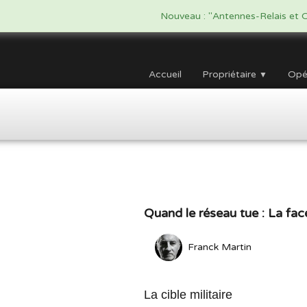
google.com, pub-5479908916438170, DIRECT, f08c47fec0942fa0
Nouveau : "Antennes-Relais et O
Accueil
Propriétaire
Opé
▼
Quand le réseau tue : La fac
Franck Martin
La cible militaire