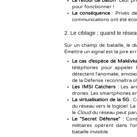
Le retour de bâton
: Leur p
pour fonctionner !
La conséquence
: Privés de
communications ont été écout
2. Le ciblage : quand le rése
Sur un champ de bataille, le d
Émettre un signal est la pire err
Le cas d’espèce de Makiïv
téléphones pour appeler le
détectent l'anomalie, envoien
de la Défense reconnaîtra of
Les IMSI Catchers :
Les ar
drones. Les smartphones enn
La virtualisation de la 5G :
C
du réseau vers le logiciel. L
le
Cloud
du réseau peut para
Le "Secret Défense" :
Contr
militaires opèrent dans l'
bataille invisible.