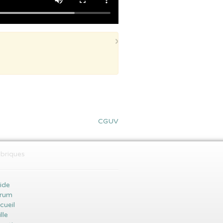
×
CGUV
briques
ide
rum
cueil
lle