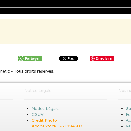
Partager
Enregistrer
etic - Tous droits réservés.
Notice Légale
Nos ru
Notice Légale
Gu
CGUV
Fo
Crédit Photo
Ac
AdobeStock_261994683
Vei