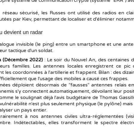
ropre système de communication crypté (système "ERA") ava
 réseau sécurisé, les Russes ont utilisé des radios en cla
ées par Kiev, permettant de localiser et d'éliminer notamm
au devient un radar
ialogue invisible (le ping) entre un smartphone et une ante
eur tactique d'un soldat.
ka (Décembre 2022)
: Le soir du Nouvel An, des centaines d
urs familles. Les antennes locales enregistrent ce pic
t les coordonnées à l'artillerie et frappent. Bilan : des diza
ficiellement que l'usage des mobiles a causé ces frappes.
mées déploient désormais de "fausses" antennes relais e
emis s'y connectent automatiquement, dévoilant leur posit
omme le soulignait déjà l'avis budgétaire de Thomas Gassillo
a vulnérabilité n'est plus seulement physique (le pylône) mais
lyser un pays entier.
airement à nos antennes civiles ultra-réglementées (visi
ombre. Indétectables, elles transforment le spectre él