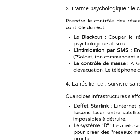
3. L'arme psychologique : le c
Prendre le contrôle des résea
contrôle du récit.
Le Blackout :
Couper le ré
psychologique absolu.
L'intimidation par SMS :
En 
("Soldat, ton commandant a f
Le contrôle de masse :
À Ga
d'évacuation. Le téléphone d
4. La résilience : survivre sa
Quand ces infrastructures s'eff
L'effet Starlink :
L'internet 
liaisons laser entre satell
impossibles à détruire.
Le système "D" :
Les civils s
pour créer des "réseaux mai
proche.