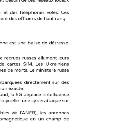
it besoin de ces réseaux locaux
ir et des téléphones volés. Ces
ent des officiers de haut rang.
nne est une balise de détresse.
e recrues russes allument leurs
 de cartes SIM. Les Ukrainiens
ines de morts. Le ministère russe
mbarquées directement sur des
ion exacte.
ud, la 5G déplace l'intelligence
 logicielle : une cyberattaque sur
bles via l'ANFR), les antennes
ectromagnétique en un champ de