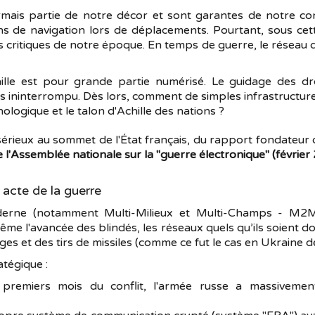
mais partie de notre décor et sont garantes de notre con
tions de navigation lors de déplacements. Pourtant, sous ce
us critiques de notre époque. En temps de guerre, le réseau de
lle est pour grande partie numérisé. Le guidage des drones
s ininterrompu. Dès lors, comment de simples infrastructur
chologique et le talon d'Achille des nations ?
u sérieux au sommet de l'État français, du rapport fondateu
 l'Assemblée nationale sur la "guerre électronique" (février
r acte de la guerre
oderne (notamment Multi-Milieux et Multi-Champs - M2MC 
ême l'avancée des blindés, les réseaux quels qu’ils soient d
ges et des tirs de missiles (comme ce fut le cas en Ukraine 
tégique :
premiers mois du conflit, l'armée russe a massivemen