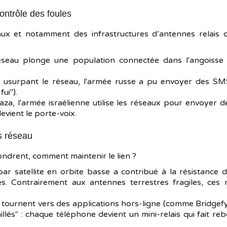
ontrôle des foules
ux et notamment des infrastructures d’antennes relais of
seau plonge une population connectée dans l'angoisse e
usurpant le réseau, l'armée russe a pu envoyer des SMS
ui").
za, l'armée israélienne utilise les réseaux pour envoyer 
evient le porte-voix.
ns réseau
ondrent, comment maintenir le lien ?
par satellite en orbite basse a contribué à la résistance
ites. Contrairement aux antennes terrestres fragiles, ces m
e tournent vers des applications hors-ligne (comme Bridgefy).
llés" : chaque téléphone devient un mini-relais qui fait r