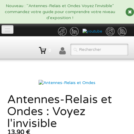
google.com, pub-5479908916438170, DIRECT, f08c47fec0942fa0
Nouveau : "Antennes-Relais et Ondes Voyez l'invisible"
commandez votre guide pour comprendre votre niveau
d'exposition !
Accueil
0
Propriétaire
▼
Opérateur/Gestionnaire
▼
Catalogue
▼
Antennes-Relais et
Qui sommes nous ?
Ondes : Voyez
Contact
l'invisible
BLOG
13,90 €