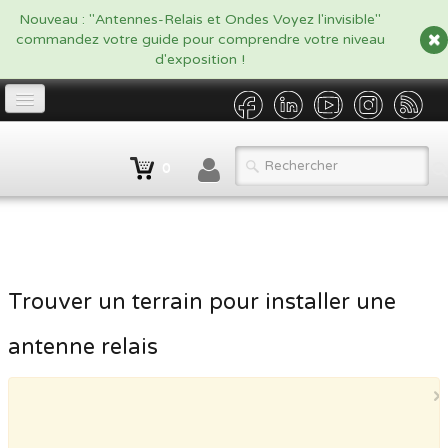
google.com, pub-5479908916438170, DIRECT, f08c47fec0942fa0
Nouveau : "Antennes-Relais et Ondes Voyez l'invisible"
commandez votre guide pour comprendre votre niveau
d'exposition !
Accueil
0
Propriétaire
▼
Opérateur/Gestionnaire
▼
Catalogue
▼
Trouver un terrain pour installer une
Qui sommes nous ?
antenne relais
Contact
×
BLOG