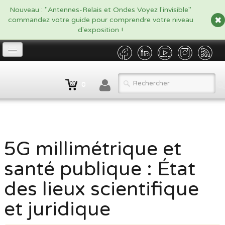
google.com, pub-5479908916438170, DIRECT, f08c47fec0942fa0
Nouveau : "Antennes-Relais et Ondes Voyez l'invisible"
commandez votre guide pour comprendre votre niveau
d'exposition !
Accueil
0
Propriétaire
▼
Opérateur/Gestionnaire
▼
Catalogue
▼
5G millimétrique et
santé publique : État
Qui sommes nous ?
des lieux scientifique
Contact
et juridique
BLOG