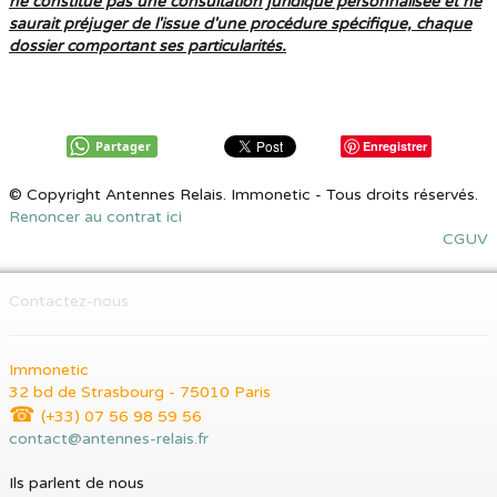
ne constitue pas une consultation juridique personnalisée et ne
saurait préjuger de l'issue d'une procédure spécifique, chaque
dossier comportant ses particularités.
Partager
Enregistrer
© Copyright Antennes Relais. Immonetic - Tous droits réservés.
Renoncer au contrat ici
CGUV
Contactez-nous
Immonetic
32 bd de Strasbourg - 75010 Paris
☎
(+33) 07 56 98 59 56
contact@antennes-relais.fr
Ils parlent de nous