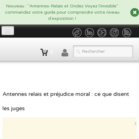
google.com, pub-5479908916438170, DIRECT, f08c47fec0942fa0
Nouveau : "Antennes-Relais et Ondes Voyez l'invisible"
commandez votre guide pour comprendre votre niveau
d'exposition !
Accueil
0
Propriétaire
▼
Opérateur/Gestionnaire
▼
Catalogue
▼
Antennes relais et préjudice moral : ce que disent
Qui sommes nous ?
les juges
Contact
×
BLOG