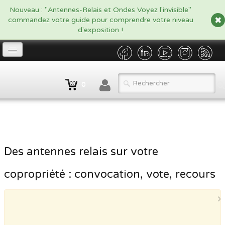
google.com, pub-5479908916438170, DIRECT, f08c47fec0942fa0
Nouveau : "Antennes-Relais et Ondes Voyez l'invisible"
commandez votre guide pour comprendre votre niveau
d'exposition !
Accueil
0
Propriétaire
▼
Opérateur/Gestionnaire
▼
Catalogue
▼
Des antennes relais sur votre
Qui sommes nous ?
copropriété : convocation, vote, recours
Contact
×
BLOG