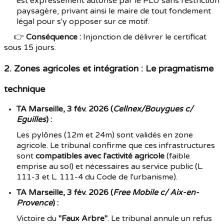
est expressément autorisé par le PLU sans restriction
paysagère, privant ainsi le maire de tout fondement
légal pour s'y opposer sur ce motif.
👉
Conséquence :
Injonction de délivrer le certificat
sous 15 jours.
2. Zones agricoles et intégration : Le pragmatisme
technique
TA Marseille, 3 fév. 2026 (
Cellnex/Bouygues c/
Eguilles
) :
Les pylônes (12m et 24m) sont validés en zone
agricole. Le tribunal confirme que ces infrastructures
sont
compatibles avec l'activité agricole
(faible
emprise au sol) et nécessaires au service public (L.
111-3 et L. 111-4 du Code de l'urbanisme).
TA Marseille, 3 fév. 2026 (
Free Mobile c/ Aix-en-
Provence
) :
Victoire du
"Faux Arbre"
. Le tribunal annule un refus