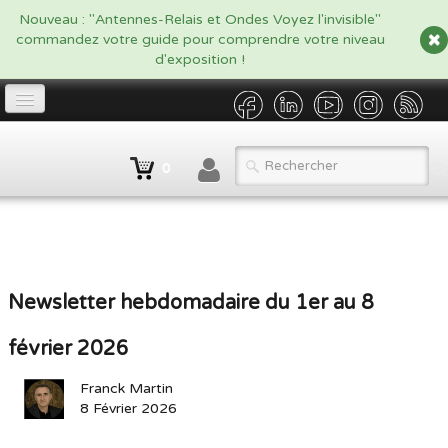
google.com, pub-5479908916438170, DIRECT, f08c47fec0942fa0
Nouveau : "Antennes-Relais et Ondes Voyez l'invisible"
commandez votre guide pour comprendre votre niveau
d'exposition !
Accueil
0
Propriétaire
▼
Opérateur/Gestionnaire
▼
Catalogue
▼
Newsletter hebdomadaire du 1er au 8
Qui sommes nous ?
février 2026
Contact
Franck Martin
BLOG
8 Février 2026