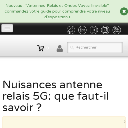
google.com, pub-5479908916438170, DIRECT, f08c47fec0942fa0
Nouveau : "Antennes-Relais et Ondes Voyez l'invisible"
commandez votre guide pour comprendre votre niveau
d'exposition !
Accueil
0
Propriétaire
▼
Opérateur/Gestionnaire
▼
Catalogue
▼
Nuisances antenne
relais 5G: que faut-il
Qui sommes nous ?
savoir ?
Contact
BLOG
×